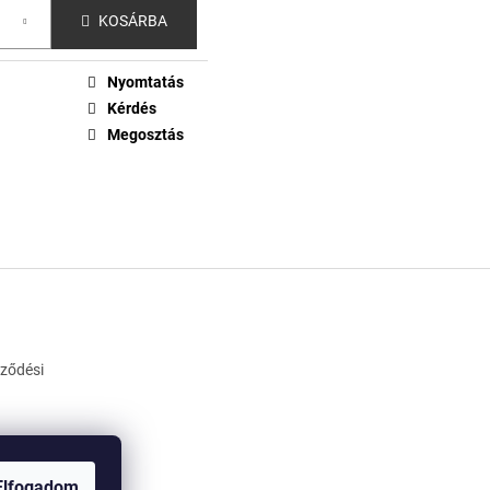
KOSÁRBA
Nyomtatás
Kérdés
Megosztás
rződési
Elfogadom