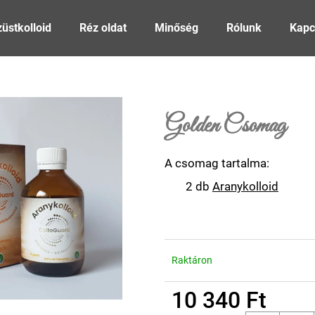
züstkolloid
Réz oldat
Minőség
Rólunk
Kapc
Mit keres?
Golden Csomag
KERESÉS
A csomag tartalma:
2 db
Aranykolloid
Raktáron
10 340 Ft