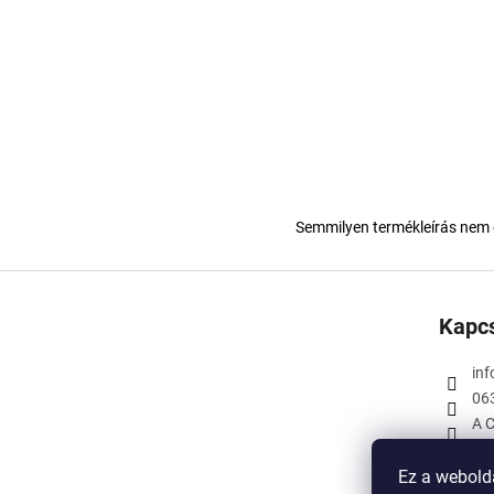
Semmilyen termékleírás nem 
L
á
Kapcs
b
l
inf
é
06
c
A C
Ez a webold