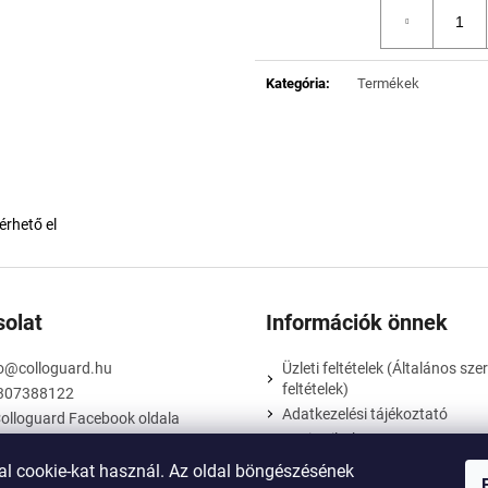
Kategória
:
Termékek
érhető el
olat
Információk önnek
o
@
colloguard.hu
Üzleti feltételek (Általános sze
feltételek)
307388122
Adatkezelési tájékoztató
olloguard Facebook oldala
Jogi nyilatkozat
Fogyasztóvédelmi tájékoztató
al cookie-kat használ. Az oldal böngészésének